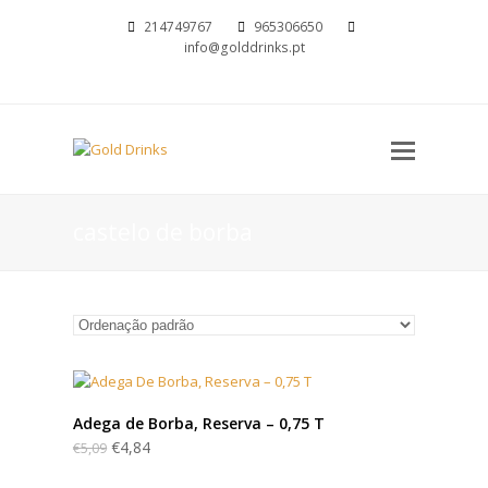
214749767
965306650
info@golddrinks.pt
Open
Mobil
Menu
castelo de borba
Adega de Borba, Reserva – 0,75 T
€
4,84
€
5,09