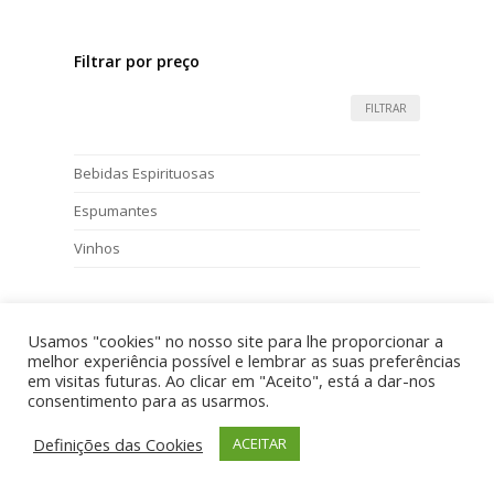
Filtrar por preço
FILTRAR
Bebidas Espirituosas
Espumantes
Vinhos
Usamos "cookies" no nosso site para lhe proporcionar a
Preços com IVA - golddrinks.pt 2026 - By
VM
melhor experiência possível e lembrar as suas preferências
Termos e Condições
Política de Privacidade
em visitas futuras. Ao clicar em "Aceito", está a dar-nos
Perguntas Frequentes
Clientes Satisfeitos
consentimento para as usarmos.
Definições das Cookies
ACEITAR