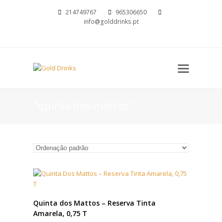
214749767
965306650
info@golddrinks.pt
Open
Mobil
Menu
"quinta dos mattos"
Quinta dos Mattos – Reserva Tinta
Amarela, 0,75 T