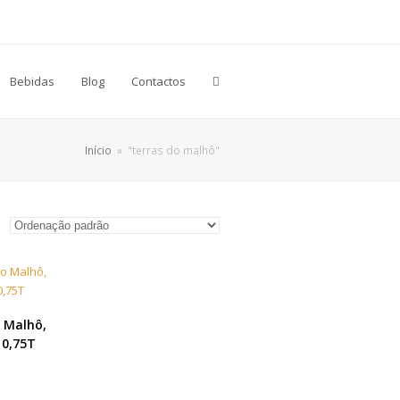
Bebidas
Blog
Contactos
Início
»
"terras do malhô"
 MAIS
 Malhô,
 0,75T