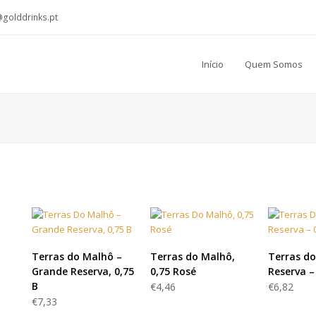
@golddrinks.pt
Início
Quem Somos
LER MAIS
LER MAIS
LER
Terras do Malhô –
Terras do Malhô,
Terras do
Grande Reserva, 0,75
0,75 Rosé
Reserva –
B
€
4,46
€
6,82
€
7,33