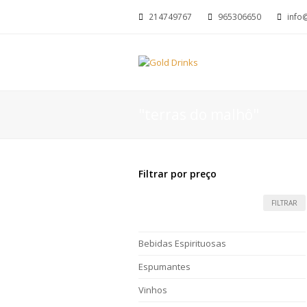
214749767
965306650
info
"terras do malhô"
Filtrar por preço
FILTRAR
Bebidas Espirituosas
Espumantes
Vinhos