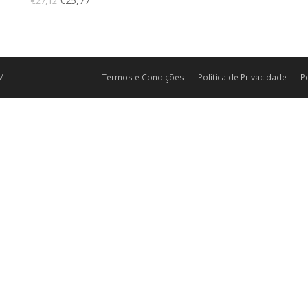
€
25,77
€
27,12
M
Termos e Condições
Política de Privacidade
P