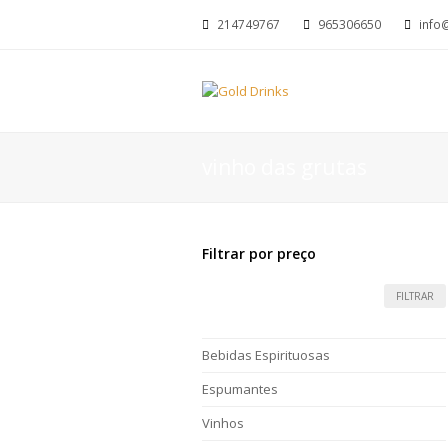
214749767
965306650
info
vinho das grutas
Filtrar por preço
FILTRAR
Bebidas Espirituosas
Espumantes
Vinhos