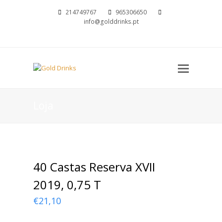
214749767
965306650
info@golddrinks.pt
Open
Mobil
Menu
Loja
40 Castas Reserva XVII
2019, 0,75 T
€
21,10