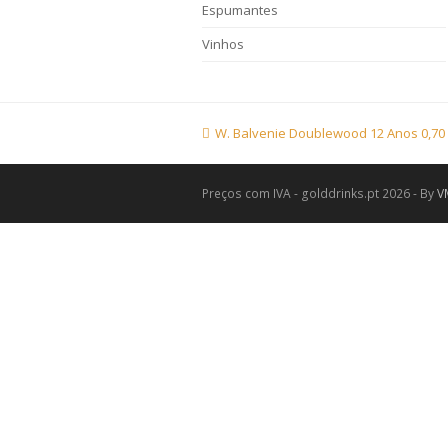
Espumantes
Vinhos
previous
W. Balvenie Doublewood 12 Anos 0,70
post:
Preços com IVA - golddrinks.pt 2026 - By
V