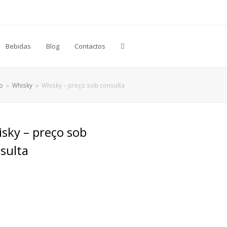
Bebidas
Blog
Contactos
io
»
Whisky
»
Whisky – preço sob consulta
sky – preço sob
sulta