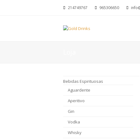
214749767
965306650
info
Loja
Bebidas Espirituosas
Aguardente
Aperitivo
Gin
Vodka
Whisky