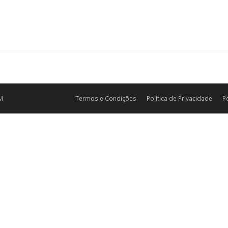
M
Termos e Condições
Política de Privacidade
P