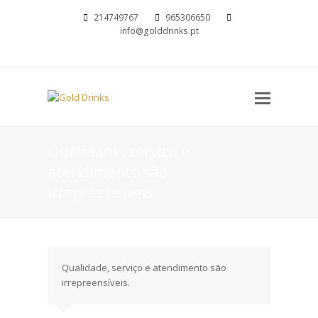
214749767
965306650
info@golddrinks.pt
Open
Mobil
Menu
Qualidade, serviço e
atendimento são
irrepreensíveis
Qualidade, serviço e atendimento são
irrepreensíveis.