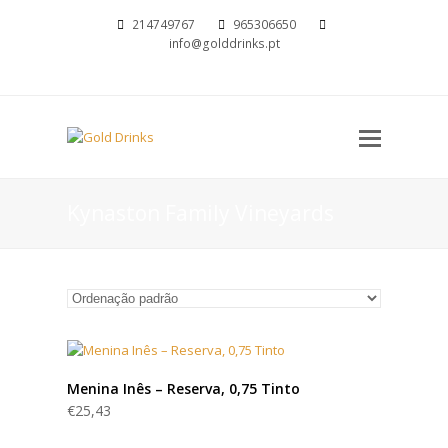
214749767
965306650
info@golddrinks.pt
Open
Mobil
Menu
Kynaston Family Vineyards
Menina Inês – Reserva, 0,75 Tinto
€
25,43