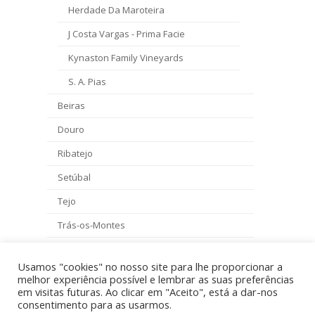
Herdade Da Maroteira
J Costa Vargas - Prima Facie
Kynaston Family Vineyards
S. A. Pias
Beiras
Douro
Ribatejo
Setúbal
Tejo
Trás-os-Montes
Vinho Verde
Usamos "cookies" no nosso site para lhe proporcionar a
melhor experiência possível e lembrar as suas preferências
em visitas futuras. Ao clicar em "Aceito", está a dar-nos
consentimento para as usarmos.
Preços com IVA - golddrinks.pt 2026 - By
VM