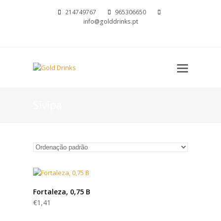
214749767
965306650
info@golddrinks.pt
Open
Mobil
Menu
Sivipa
Fortaleza, 0,75 B
€
1,41