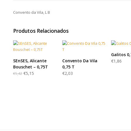
Convento da Vila, L B
Produtos Relacionados
LER
Galitos 0
LER MAIS
LER MAIS
SEnSES, Alicante
Convento Da Vila
€
1,86
Bouschet – 0,75T
0,75 T
€
5,15
€
2,03
€
5,42