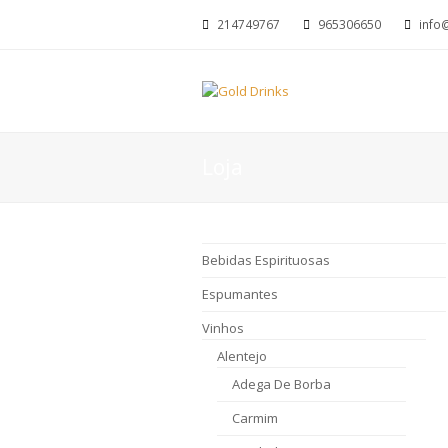
214749767
965306650
info
Loja
Bebidas Espirituosas
Espumantes
Vinhos
Alentejo
Adega De Borba
Carmim