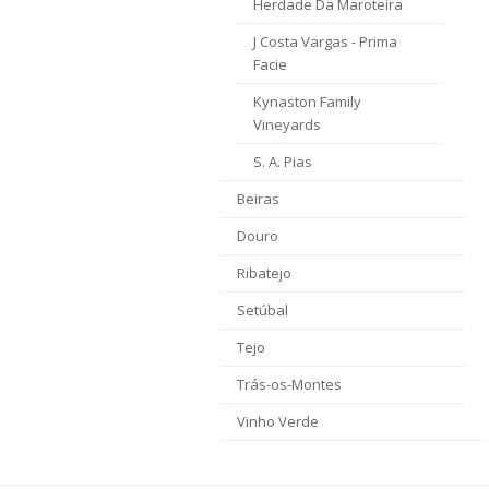
Herdade Da Maroteira
J Costa Vargas - Prima
Facie
Kynaston Family
Vineyards
S. A. Pias
Beiras
Douro
Ribatejo
Setúbal
Tejo
Trás-os-Montes
Vinho Verde