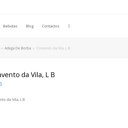
Bebidas
Blog
Contactos
»
Adega De Borba
»
Convento da Vila, L B
vento da Vila, L B
6
to da Vila, L B