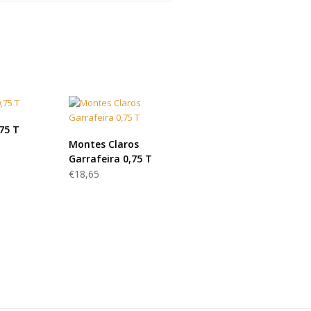
 MAIS
,75 T
LER MAIS
Montes Claros
Garrafeira 0,75 T
€
18,65