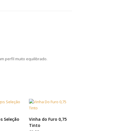
 perfil muito equilibrado.
 MAIS
LER MAIS
s Seleção
Vinha do Furo 0,75
Tinto