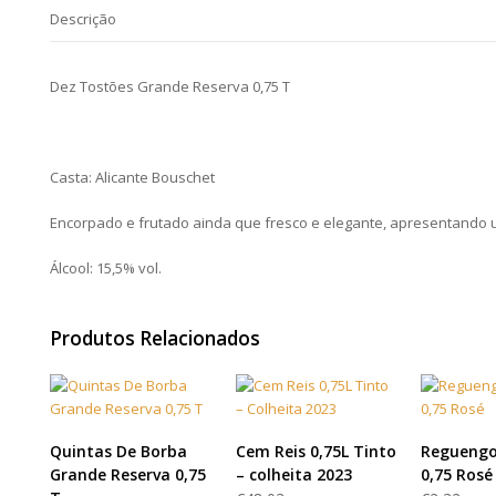
Descrição
Dez Tostões Grande Reserva 0,75 T
Casta: Alicante Bouschet
Encorpado e frutado ainda que fresco e elegante, apresentando um
Álcool: 15,5% vol.
Produtos Relacionados
LER MAIS
LER MAIS
LER
Quintas De Borba
Cem Reis 0,75L Tinto
Reguengo
Grande Reserva 0,75
– colheita 2023
0,75 Rosé