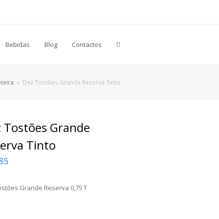
Bebidas
Blog
Contactos
teira
»
Dez Tostões Grande Reserva Tinto
 Tostões Grande
erva Tinto
85
ostões Grande Reserva 0,75 T