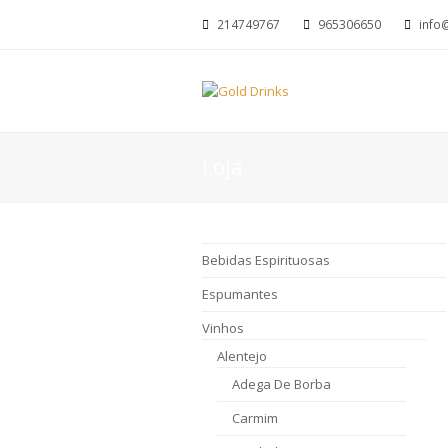
214749767
965306650
info
Loja
Bebidas Espirituosas
Espumantes
Vinhos
Alentejo
Adega De Borba
Carmim