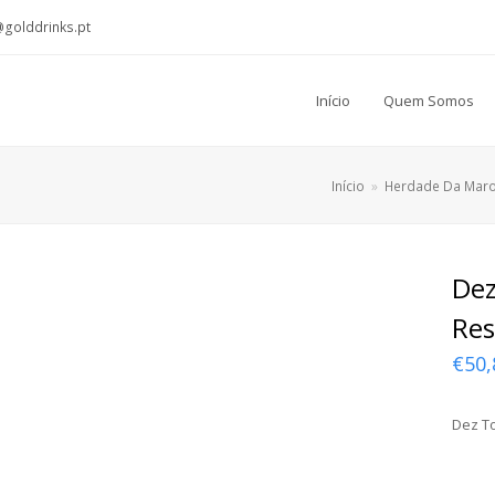
@golddrinks.pt
Início
Quem Somos
Início
»
Herdade Da Maro
Dez
Res
€
50,
Dez T