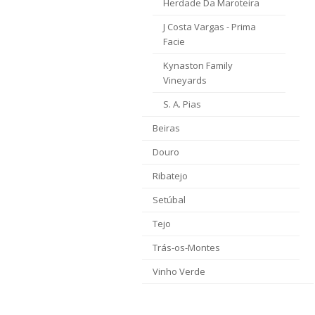
Herdade Da Maroteira
J Costa Vargas - Prima
Facie
Kynaston Family
Vineyards
S. A. Pias
Beiras
Douro
Ribatejo
Setúbal
Tejo
Trás-os-Montes
Vinho Verde