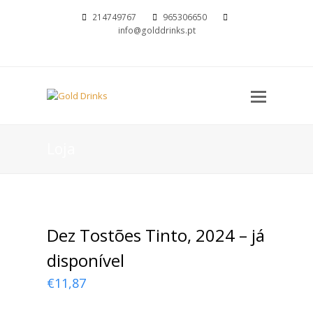
214749767
965306650
info@golddrinks.pt
Open
Mobil
Menu
Loja
Dez Tostões Tinto, 2024 – já
disponível
€
11,87