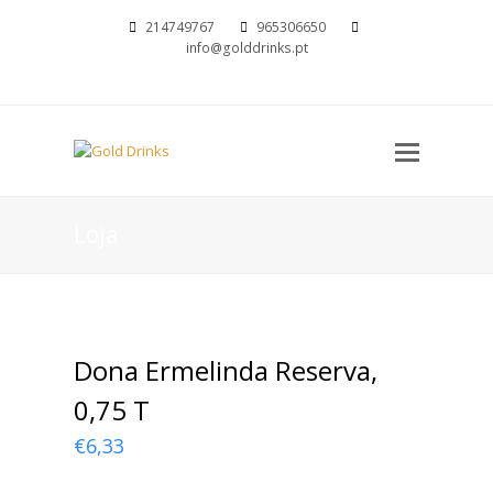
214749767
965306650
info@golddrinks.pt
Open
Mobil
Menu
Loja
Dona Ermelinda Reserva,
0,75 T
€
6,33