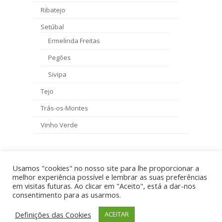
Ribatejo
Setúbal
Ermelinda Freitas
Pegões
Sivipa
Tejo
Trás-os-Montes
Vinho Verde
Usamos "cookies" no nosso site para lhe proporcionar a
previous
Fat Baron Syrah, 0,75 T
Dona Ermelinda, 0,75 T
next
melhor experiência possível e lembrar as suas preferências
post:
post:
em visitas futuras. Ao clicar em "Aceito", está a dar-nos
consentimento para as usarmos.
Preços com IVA - golddrinks.pt 2026 - By
VM
Termos e Condições
Política de Privacidade
Definições das Cookies
ACEITAR