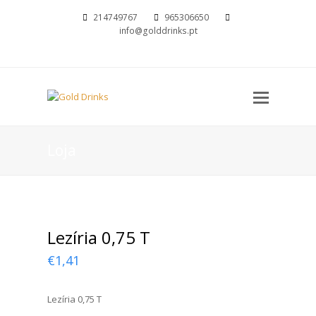
214749767
965306650
info@golddrinks.pt
Open
Mobil
Menu
Loja
Lezíria 0,75 T
€
1,41
Lezíria 0,75 T