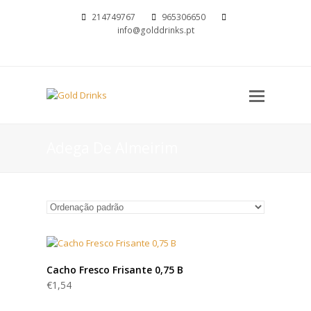
214749767
965306650
info@golddrinks.pt
Open
Mobil
Menu
Adega De Almeirim
Cacho Fresco Frisante 0,75 B
€
1,54