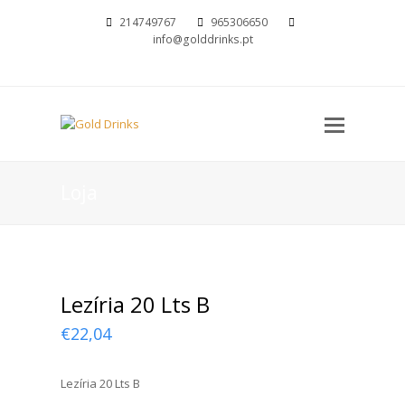
214749767
965306650
info@golddrinks.pt
Open
Mobil
Menu
Loja
Lezíria 20 Lts B
€
22,04
Lezíria 20 Lts B