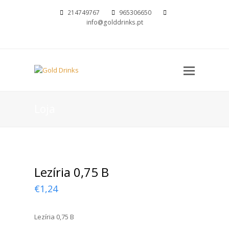
214749767
965306650
info@golddrinks.pt
Open
Mobil
Menu
Loja
Lezíria 0,75 B
€
1,24
Lezíria 0,75 B